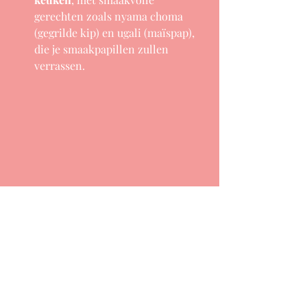
gerechten zoals nyama choma 
(gegrilde kip) en ugali (maïspap), 
die je smaakpapillen zullen 
verrassen.
Kenia is meer dan een reis, het is een 
avontuur dat alle zintuigen prikkelt.
Stel nu je droomreis samen bij 
Droomreis op maat.