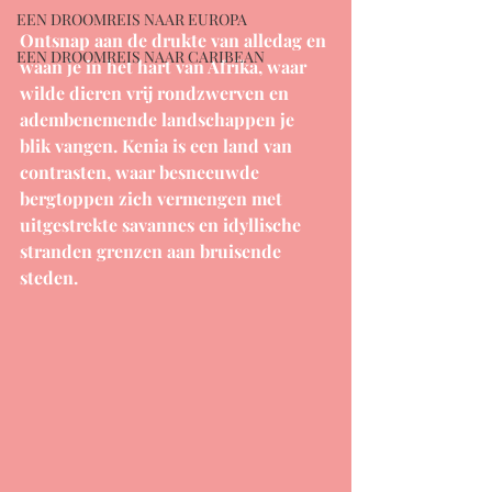
EEN DROOMREIS NAAR EUROPA
Ontsnap aan de drukte van alledag en 
EEN DROOMREIS NAAR CARIBEAN
waan je in het hart van Afrika, waar 
wilde dieren vrij rondzwerven en 
adembenemende landschappen je 
blik vangen. Kenia is een land van 
contrasten, waar besneeuwde 
bergtoppen zich vermengen met 
uitgestrekte savannes en idyllische 
stranden grenzen aan bruisende 
steden.