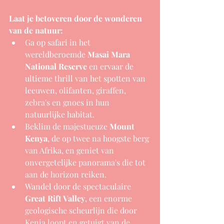
Laat je betoveren door de wonderen 
van de natuur:
Ga op safari in het 
wereldberoemde 
Masai Mara 
National Reserve
 en ervaar de 
ultieme thrill van het spotten van 
leeuwen, olifanten, giraffen, 
zebra's en gnoes in hun 
natuurlijke habitat.
Beklim de majestueuze 
Mount 
Kenya
, de op twee na hoogste berg 
van Afrika, en geniet van 
onvergetelijke panorama's die tot 
aan de horizon reiken.
Wandel door de spectaculaire 
Great Rift Valley
, een enorme 
geologische scheurlijn die door 
Kenia loopt en getuigt van de 