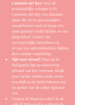
Caminit
o del Rey:
 Voor de 
avontuurlijke reiziger is El 
Caminito del Rey een absolute 
must-do. Deze spectaculaire 
wandelroute voert je langs een 
smal pad met steile kliffen en een 
diepe kloof. Geniet van 
onvergetelijke uitzichten en 
ervaar een adrenalinekick tijdens 
deze unieke wandeling.
Tijd voor strand!
 Playa de la 
Malagueta ligt op steenworp 
afstand van het centrum. Strijk 
neer op het zachte zand, neem 
een duik in de helderblauwe zee 
en geniet van de zalige Spaanse 
zon.
Vergeet de flamenco niet! In de 
wijk El Palo vind je authentieke 