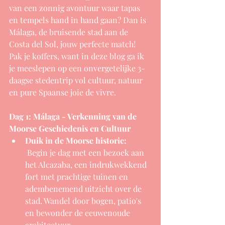
van een zonnig avontuur waar tapas 
en tempels hand in hand gaan? Dan is 
Málaga, de bruisende stad aan de 
Costa del Sol, jouw perfecte match! 
Pak je koffers, want in deze blog ga ik 
je meeslepen op een onvergetelijke 3-
daagse stedentrip vol cultuur, natuur 
en pure Spaanse joie de vivre.
Dag 1: Málaga - Verkenning van de 
Moorse Geschiedenis en Cultuur
Duik in de Moorse historie: 
 Begin je dag met een bezoek aan 
het Alcazaba, een indrukwekkend 
fort met prachtige tuinen en 
adembenemend uitzicht over de 
stad. Wandel door bogen, patio's 
en bewonder de eeuwenoude 
architectuur.