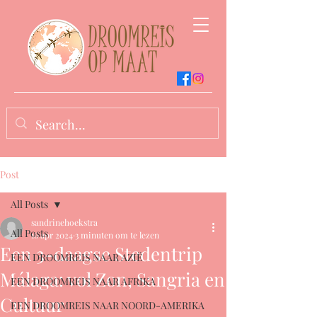
Post
All Posts
sandrinehoekstra
All Posts
16 apr 2024
3 minuten om te lezen
Een 3-daagse Stedentrip
EEN DROOMREIS NAAR AZIË
Málaga: vol Zon, Sangria en
EEN DROOMREIS NAAR AFRIKA
Cultuur
EEN DROOMREIS NAAR NOORD-AMERIKA