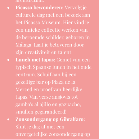
Picasso bewonderen:
 Vervolg je 
culturele dag met een bezoek aan 
het Picasso Museum. Hier vind je 
een unieke collectie werken van 
de beroemde schilder, geboren in 
Málaga. Laat je betoveren door 
zijn creativiteit en talent.
Lunch met tapas:
 Geniet van een 
typisch Spaanse lunch in het oude 
centrum. Schuif aan bij een 
gezellige bar op Plaza de la 
Merced en proef van heerlijke 
tapas. Van verse ansjovis tot 
gamba's al ajillo en gazpacho, 
smullen gegarandeerd! 
Zonsondergang op Gibralfaro:
Sluit je dag af met een 
onvergetelijke zonsondergang op 