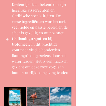
Kralendijk staat bekend om zijn 
heerlijke visgerechten en 
Caribische specialiteiten. De 
verse ingrediënten worden met 
veel liefde en passie bereid en de 
sfeer is gezellig en ontspannen.
Ga flamingo spotten bij 
Gotomeer:
 In dit prachtige 
zoutmeer vind je honderden 
flamingo's die gracieus door het 
water waden. Het is een magisch 
gezicht om deze roze vogels in 
hun natuurlijke omgeving te zien.