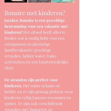
Bonaire met kinderen?
Jazeker, Bonaire is een geweldige 
bestemming voor een vakantie met 
kinderen!
 Het eiland heeft alles te 
bieden wat je nodig hebt voor een 
ontspannen en plezierige 
familievakantie: prachtige 
stranden, helder water, leuke 
activiteiten en een kindvriendelijke 
sfeer.
De stranden zijn perfect voor 
kinderen.
 Het water is kalm en 
helder, en er zijn genoeg plekken waar 
kinderen veilig kunnen zwemmen en 
spelen. Er zijn ook verschillende 
stranden met ligstoelen en 