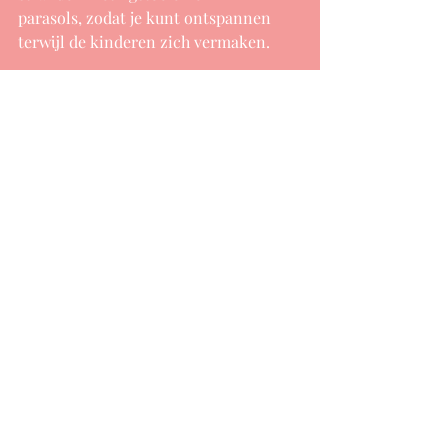
parasols, zodat je kunt ontspannen 
terwijl de kinderen zich vermaken.
Het eiland is klein en 
overzichtelijk.
 Je kunt alles 
gemakkelijk te voet, met de fiets of 
met de auto verkennen.
Bonaire heeft prachte vakantie villa's! 
Zoek je meer privacy en rust met je 
gezin is dit een goede optie! 
ABC eilanden combineren?
Er zijn verschillende manieren om 
Bonaire, Curaçao en Aruba te 
combineren. Je kunt bijvoorbeeld op 