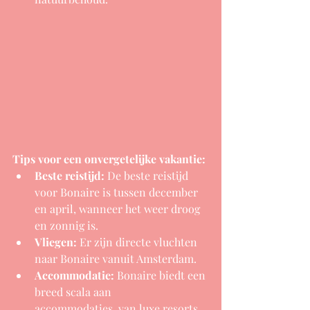
Tips voor een onvergetelijke vakantie:
Beste reistijd:
 De beste reistijd 
voor Bonaire is tussen december 
en april, wanneer het weer droog 
en zonnig is.
Vliegen:
 Er zijn directe vluchten 
naar Bonaire vanuit Amsterdam.
Accommodatie:
 Bonaire biedt een 
breed scala aan 
accommodaties, van luxe resorts 