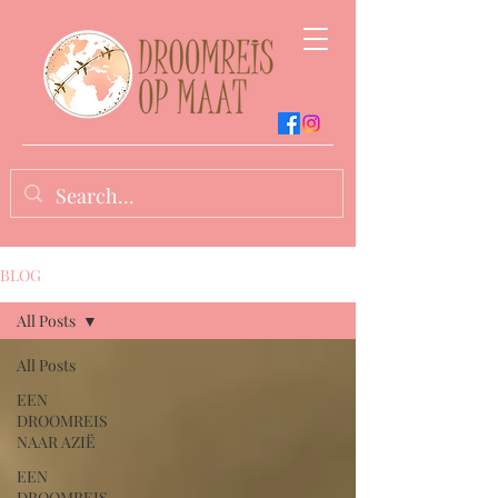
BLOG
All Posts
All Posts
EEN
DROOMREIS
NAAR AZIË
EEN
DROOMREIS