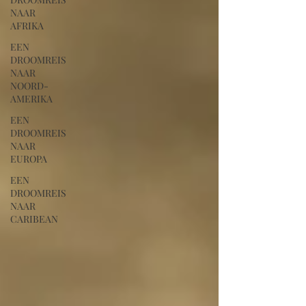
NAAR
AFRIKA
EEN
DROOMREIS
NAAR
NOORD-
AMERIKA
EEN
DROOMREIS
NAAR
EUROPA
EEN
DROOMREIS
NAAR
CARIBEAN